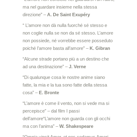
ma nel guardare insieme nella stessa
direzione” –
A. De Saint Exupéry
“ L’amore non dà nulla fuorché sé stesso e
non coglie nulla se non da sé stesso. L’amore
non possiede, né vorrebbe essere posseduto
poiché l’amore basta all’amore” –
K. Gibran
“Alcune strade portano più a un destino che
ad una destinazione” –
J. Verne
“Di qualunque cosa le nostre anime siano
fatte, la mia e la tua sono fatte della stessa
cosa” –
E. Bronte
“L’amore è come il vento, non si vede ma si
percepisce” – dal film I passi
dell’amore“L’amore non guarda con gli occhi
ma con l’anima” –
W. Shakespeare
“Omnia vincit Amor, et nos cedamus Amori –