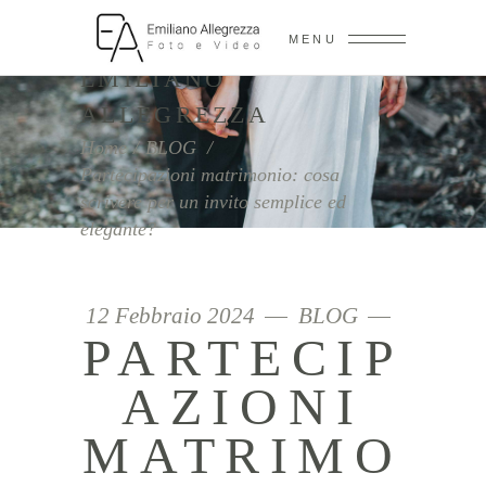
MENU
EMILIANO
ALLEGREZZA
Home
/
BLOG
/
Partecipazioni matrimonio: cosa
scrivere per un invito semplice ed
elegante?
12 Febbraio 2024
BLOG
PARTECIP
AZIONI
MATRIMO