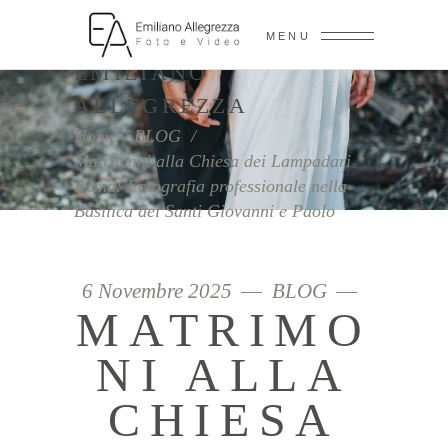
MENU
EMILIANO
ALLEGREZZA
Home
/
BLOG
/
Matrimoni alla Chiesa dei Lampadari
Roma: Fotografia professionale nella
Basilica dei Santi Giovanni e Paolo
6 Novembre 2025
BLOG
MATRIMO
NI ALLA
CHIESA