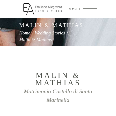
MENU
MALIN & MATHIAS
Home
/
Wedding Stories
/
Malin & Mathias
MALIN &
MATHIAS
Matrimonio Castello di Santa
Marinella